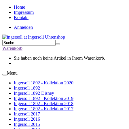
Home
Impressum
Kontakt
Anmelden
Warenkorb
Sie haben noch keine Artikel in Ihrem Warenkorb.
Menu
Ingersoll 1892 - Kollektion 2020
Ingersoll 1892
Ingersoll 1892 Disney
Ingersoll 1892 - Kollektion 2019
Ingersoll 1892 - Kollektion 2018
Ingersoll 1892 - Kollektion 2017
Ingersoll 2017
Ingersoll 2016
Ingersoll 2015