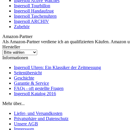
Ingersoll Active Watches
Ingersoll Tourbillon
Ingersoll Handaufzug
Ingersoll Taschenuhren
Ingersoll ARCHIV
Zubehör
Amazon-Partner
Als Amazon-Partner verdiene ich an qualifizierten Käufen. Amazon
Hersteller
Informationen
Ingersoll Uhren: Ein Klassiker der Zeitmessung
Seitenübersicht
Geschichte
Garantie & Service
FAQs - oft gestellte Fragen
Ingersoll Katalog 2016
Mehr über...
Liefer- und Versandkosten
Privatsphäre und Datenschutz
Unsere AGB
Impressum