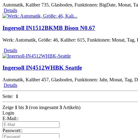
Automatik, Kaliber 735, Glasboden, Funktionen: BigDate, Monat, Tag
Details
Ingersoll IN1512BKMB Bison N0.67
Werk: Automatik, Größe: 46, Kaliber: 615, Funktionen: Monat, Tag, 
Details
Ingersoll IN4512WHBK Seattle
Automatik, Kaliber 457, Glasboden, Funktionen: Jahr, Monat, Tag, Da
Details
Seite:
1
Zeige
1
bis
3
(von insgesamt
3
Artikeln)
Login
E-Mail::
Passwort::